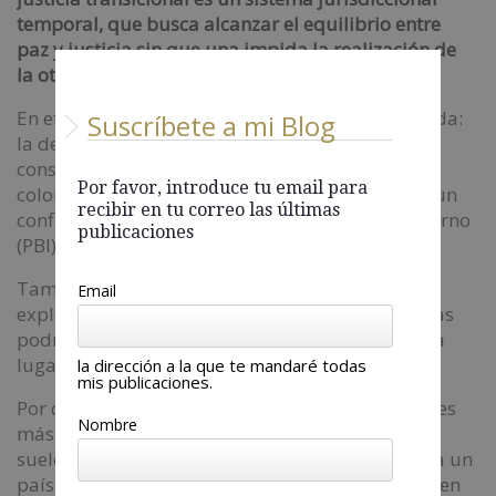
temporal, que busca alcanzar el equilibrio entre
paz y justicia sin que una impida la realización de
la otra.
En efecto, lograda la paz hay también otra mirada:
Suscríbete a mi Blog
la del efecto económico positivo que ella trae
consigo. Como decía hace poco un medio
Por favor, introduce tu email para
colombiano, si mañana ese país despertara sin un
recibir en tu correo las últimas
conflicto interno armado, su Producto Bruto Interno
publicaciones
(PBI) aumentaría de uno a dos puntos cada año.
También habría más turismo interno, se
Email
explorarían más áreas petroleras y las telefónicas
podrían extenderse con móviles y banda ancha a
lugares donde aún no existe el servicio.
la dirección a la que te mandaré todas
mis publicaciones.
Por cierto, su agroindustria podría llegar a niveles
Nombre
más altos, impulsada por las condiciones de su
suelo y por la potencialidad de exportación para un
país que tiene tanto puertos en el Pacífico como en