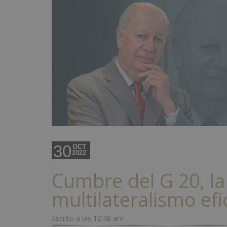
30
OCT
2022
Cumbre del G 20, l
multilateralismo efi
Escrito a las 12:48 am