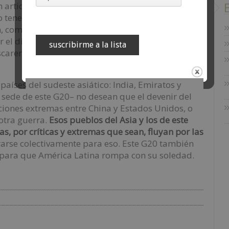
n articular posiciones similares y dar cuenta de
 tener citas previas, para configurar
 como lo hicimos en el pasado. El que ahora no lo
el diálogo intrarregional, para tener una voz
aremos incidir en el reordenamiento global en
Ver política de privacidad
países del sudeste asiático: India, Emiratos y
 sede de este G20– no desean que el devenir del
iones extremas entre China y Estados Unidos, o
otra guerra.
Esos pueblos del Asia y los de este
s, por críticas y extremas que sean, fluyan por las
rarse colectivamente para eso. Este G20 también
a para que América Latina rompa con su soledad.