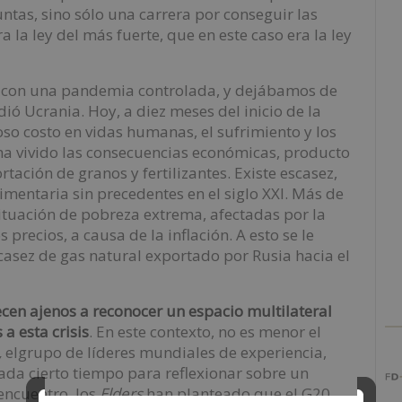
as, sino sólo una carrera por conseguir las
la ley del más fuerte, que en este caso era la ley
 con una pandemia controlada, y dejábamos de
dió Ucrania. Hoy, a diez meses del inicio de la
roso costo en vidas humanas, el sufrimiento y los
ha vivido las consecuencias económicas, producto
ación de granos y fertilizantes. Existe escasez,
imentaria sin precedentes en el siglo XXI. Más de
ituación de pobreza extrema, afectadas por la
 precios, a causa de la inflación. A esto se le
scasez de gas natural exportado por Rusia hacia el
cen ajenos a reconocer un espacio multilateral
a esta crisis
. En este contexto, no es menor el
,
elgrupo de líderes mundiales de experiencia,
da cierto tiempo para reflexionar sobre un
 encuentro, los
Elders
han planteado que el G20