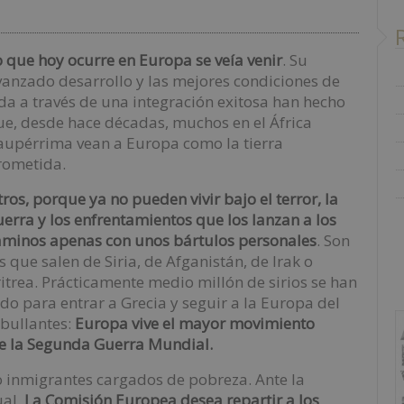
o que hoy ocurre en Europa se veía venir
. Su
vanzado desarrollo y las mejores condiciones de
da a través de una integración exitosa han hecho
ue, desde hace décadas, muchos en el África
aupérrima vean a Europa como la tierra
rometida.
ros, porque ya no pueden vivir bajo el terror, la
erra y los enfrentamientos que los lanzan a los
aminos apenas con unos bártulos personales
. Son
s que salen de Siria, de Afganistán, de Irak o
itrea. Prácticamente medio millón de sirios se han
do para entrar a Grecia y seguir a la Europa del
abullantes:
Europa vive el mayor movimiento
de la Segunda Guerra Mundial.
o inmigrantes cargados de pobreza. Ante la
ual.
La Comisión Europea desea repartir a los