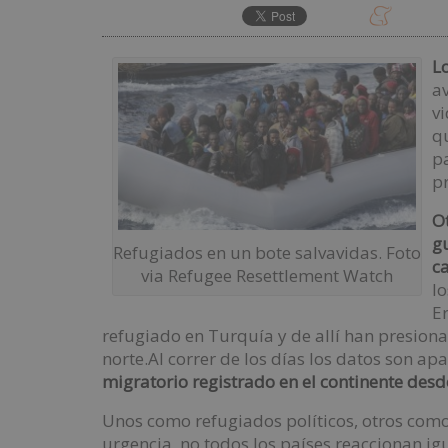
L
a
vi
q
p
p
Ot
gu
Refugiados en un bote salvavidas. Foto
c
via Refugee Resettlement Watch
lo
Er
refugiado en Turquía y de allí han presiona
norte.
Al correr de los días los datos son ap
migratorio registrado en el continente des
Unos como refugiados políticos, otros com
urgencia, no todos los países reaccionan ig