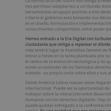
La democracia del futuro nos obliga a redef
nos permitan adaptarnos a un mundo donde 
herramientas en apoyo positivo a tres dere
criterio el gobierno está tomando sus decisi
en el diseño, formulación e implementación d
conocimientos compartidos, entre poder pol
Hemos entrado a la Era Digital con turbule
ciudadanía que obliga a repensar el dónde
más tendrá lugar la Asamblea General de N
entrar a fondo en la tarea planteada por su
el centro de la evolución tecnológica y no q
existe un estándar de los llamados derecho
tratado– su propia carta sobre ellos y sus a
Desde América Latina nuevas voces llegará
internacional. Puede ser la oportunidad de 
trabajar sobre la interacción entre desarro
humanos con los derechos digitales. Hay un
puede quedar entregado a la confrontación, 
enojos.
Es una realidad que nos reclama un