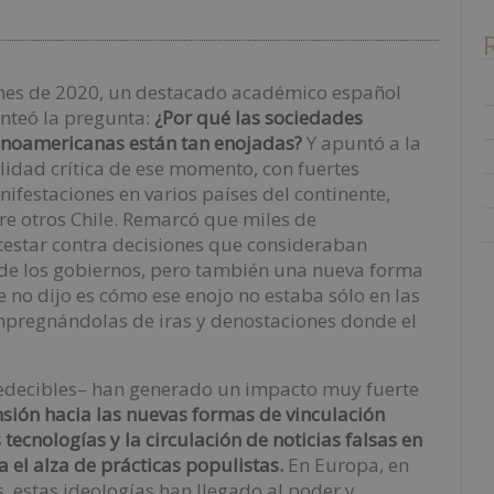
nes de 2020, un destacado académico español
nteó la pregunta:
¿Por qué las sociedades
inoamericanas están tan enojadas?
Y apuntó a la
lidad crítica de ese momento, con fuertes
ifestaciones en varios países del continente,
re otros Chile. Remarcó que miles de
otestar contra decisiones que consideraban
de los gobiernos, pero también una nueva forma
e no dijo es cómo ese enojo no estaba sólo en las
 impregnándolas de iras y denostaciones donde el
redecibles– han generado un impacto muy fuerte
sión hacia las nuevas formas de vinculación
tecnologías y la circulación de noticias falsas en
a el alza de prácticas populistas.
En Europa, en
 estas ideologías han llegado al poder y